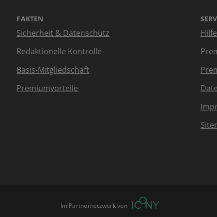
FAKTEN
SERV
Sicherheit & Datenschutz
Hilf
Redaktionelle Kontrolle
Prem
Basis-Mitgliedschaft
Prem
Premiumvorteile
Dat
Imp
Sit
Im Partnernetzwerk von