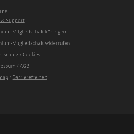
ICE
e & Support
ium-Mitgliedschaft kündigen
ium-Mitgliedschaft widerrufen
enschutz
/
Cookies
ressum
/
AGB
emap
/
Barrierefreiheit