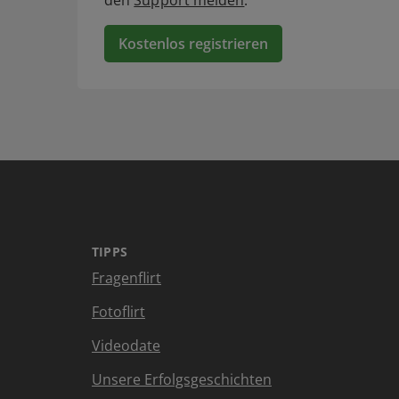
den
Support melden
.
Kostenlos registrieren
TIPPS
Fragenflirt
Fotoflirt
Videodate
Unsere Erfolgsgeschichten